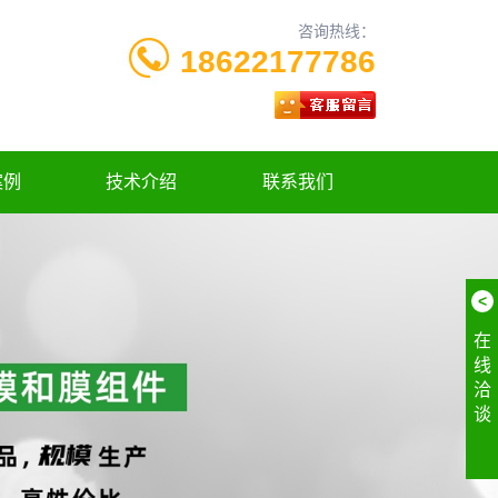
咨询热线：
18622177786
案例
技术介绍
联系我们
<
在
线
洽
谈