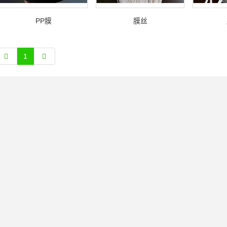
PP膜
膜丝
1