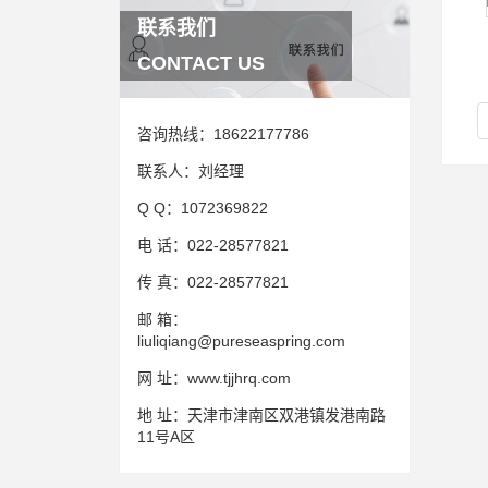
联系我们
CONTACT US
咨询热线：
18622177786
联系人：
刘经理
Q Q：
1072369822
电 话：
022-28577821
传 真：
022-28577821
邮 箱：
liuliqiang@pureseaspring.com
网 址：
www.tjjhrq.com
地 址：
天津市津南区双港镇发港南路
11号A区