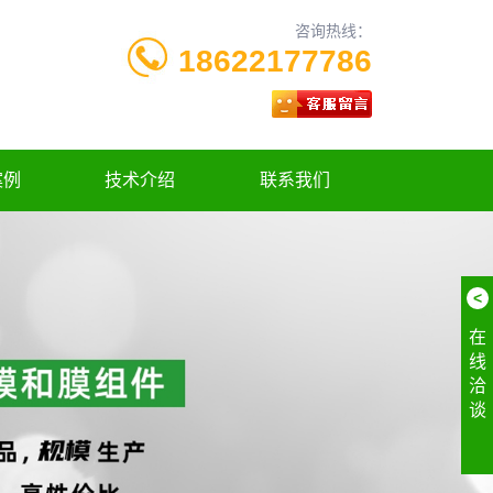
咨询热线：
18622177786
案例
技术介绍
联系我们
<
在
线
洽
谈