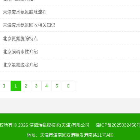
天津废水氨氮脱除流程
天津废水氨氮回收相关知识
北京氨氮脱除特点
北京膜疏水性介绍
北京氨氮脱除介绍
1
2
3
4
5
权所有 © 2026 洁海瑞泉膜技术(天津)有限公司
津ICP备2025032458号
地址：天津市津南区双港镇发港南路11号A区