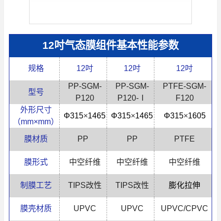
12
吋气态膜组件基本性能参数
规格
12
吋
12
吋
12
吋
PP-SGM-
PP-SGM-
P
TFE
-SGM-
型号
P120
P120-Ⅰ
F
1
2
0
外形尺寸
Φ315
×
1465
Φ315
×
1465
Φ315
×
1
60
5
（
mm×mm
）
膜材质
PP
PP
PTFE
膜形式
中空纤维
中空纤维
中空纤维
制膜工艺
TIPS
改性
TIPS
改性
膨化拉伸
膜壳材质
UPVC
UPVC
UPVC
/CPVC