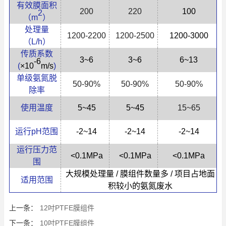
有效膜面积
200
220
100
2
（
m
）
处理量
1200
-
2200
1
2
00
-
2500
1200-3000
（
L/h
）
传质系数
3
~6
3
~6
6
~
13
-6
(
×10
m/s
)
单级氨氮脱
50-90%
50-90%
50-90%
除率
使用温度
5~45
5~45
15~65
运行
pH
范围
-2~1
4
-2~1
4
-2~1
4
运行压力范
<0.1MPa
<0.1MPa
<0.1MPa
围
大规模处理量
/
膜组件数量多
/
项目占地面
适用范围
积较小的氨氮废水
上一条：
12吋PTFE膜组件
下一条：
10吋PTFE膜组件