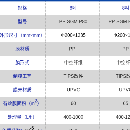
规格
8
吋
8
吋
型号
PP-SGM-P80
PP-SGM-
外形尺寸（
mm×mm
）
Φ200
×
1235
Φ200
×
膜材质
PP
PP
膜形式
中空纤维
中空
制膜工艺
TIPS
改性
TIPS
膜壳材质
UPVC
UPV
2
有效膜面积（
m
）
60
65
处理量（
L/h
）
400-1000
400-1
-6