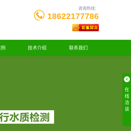
咨询热线：
18622177786
案例
技术介绍
联系我们
<
在
线
洽
谈