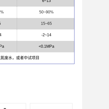
6
~
13
0%
50~90%
5
15~65
4
-2~1
4
Pa
<0.1MPa
氨氮废水，或者中试项目