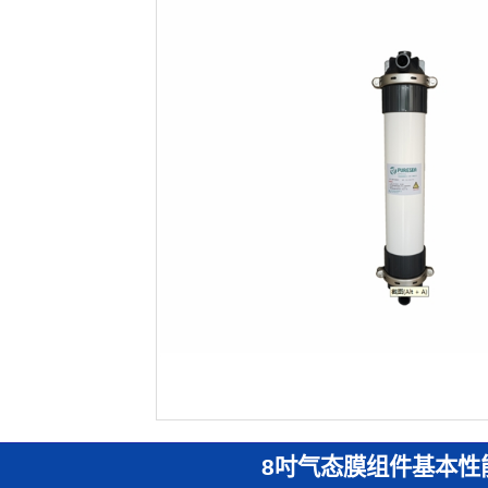
8
吋气态膜组件基本性