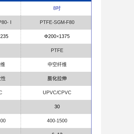
8
吋
P80-Ⅰ
P
TFE
-SGM-F80
1235
Φ200
×
1
375
PTFE
纤维
中空纤维
改性
膨化拉伸
C
UPVC
/CPVC
30
2
00
4
00-
1500