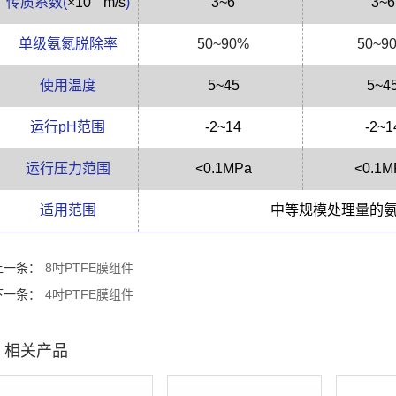
传质系数
(
×10
m/s
)
3
~6
3
~6
单级氨氮脱除率
50~90%
50~9
使用温度
5~45
5~4
运行
pH
范围
-2~1
4
-2~1
运行压力范围
<0.1MPa
<0.1M
适用范围
中等规模处理量的
上一条：
8吋PTFE膜组件
下一条：
4吋PTFE膜组件
相关产品