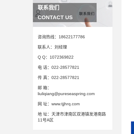
联系我们
CONTACT US
咨询热线：
18622177786
联系人：
刘经理
Q Q：
1072369822
电 话：
022-28577821
传 真：
022-28577821
邮 箱：
liuliqiang@pureseaspring.com
网 址：
www.tjjhrq.com
地 址：
天津市津南区双港镇发港南路
11号A区